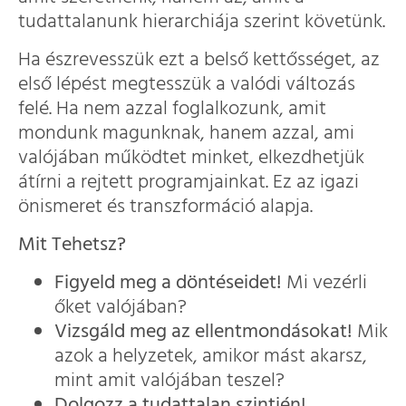
tudattalanunk hierarchiája szerint követünk.
Ha észrevesszük ezt a belső kettősséget, az
első lépést megtesszük a valódi változás
felé. Ha nem azzal foglalkozunk, amit
mondunk magunknak, hanem azzal, ami
valójában működtet minket, elkezdhetjük
átírni a rejtett programjainkat. Ez az igazi
önismeret és transzformáció alapja.
Mit Tehetsz?
Figyeld meg a döntéseidet!
Mi vezérli
őket valójában?
Vizsgáld meg az ellentmondásokat!
Mik
azok a helyzetek, amikor mást akarsz,
mint amit valójában teszel?
Dolgozz a tudattalan szintjén!