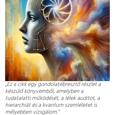
„Ez a cikk egy gondolatébresztő részlet a
készülő könyvemből, amelyben a
tudatalatti működését, a lélek auditot, a
hierarchiát és a kvantum szemléletet is
mélyebben vizsgálom.”